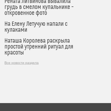
Рената Литвинова вывалила
грудь в смелом купальнике –
откровенное фото
На Елену Летучую напали с
кулаками
Наташа Королева раскрыла
простой утренний ритуал для
красоты
Все новости раздела