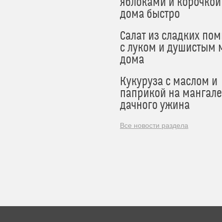
яблоками и корочкой
дома быстро
Салат из сладких по
с луком и душистым 
дома
Кукуруза с маслом и
паприкой на мангале
дачного ужина
Все новости раздела