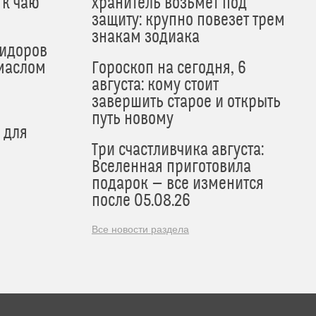
 к чаю
хранитель возьмет под
защиту: крупно повезет трем
знакам зодиака
мидоров
маслом
Гороскоп на сегодня, 6
августа: кому стоит
завершить старое и открыть
путь новому
 для
Три счастливчика августа:
Вселенная приготовила
подарок — все изменится
после 05.08.26
Все новости раздела