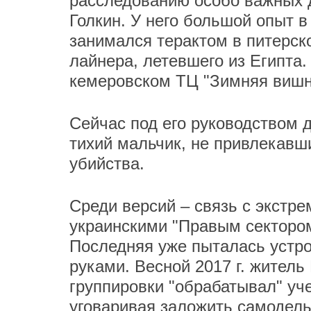
расследованию особо важных 
Голкин. У него большой опыт в
занимался терактом в питерск
лайнера, летевшего из Египта.
кемеровском ТЦ "Зимняя вишн
Сейчас под его руководством 
тихий мальчик, не привлекавш
убийства.
Среди версий – связь с экстре
украинскими "Правым сектором
Последняя уже пыталась устро
руками. Весной 2017 г. житель
группировки "обрабатывал" уч
уговаривая заложить самодель