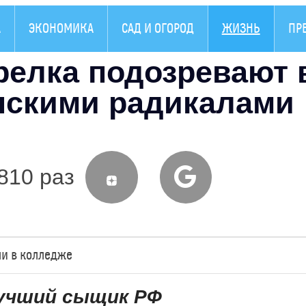
А
ЭКОНОМИКА
САД И ОГОРОД
ЖИЗНЬ
ПР
релка подозревают 
инскими радикалами
810 раз
ли в колледже
лучший сыщик РФ