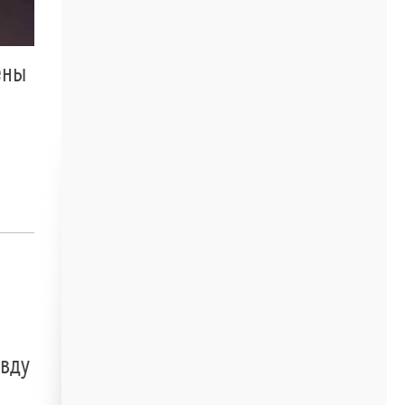
ены
авду