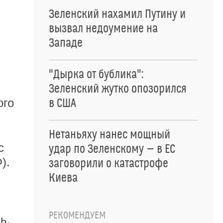
Зеленский нахамил Путину и
вызвал недоумение на
Западе
"Дырка от бублика":
Зеленский жутко опозорился
ого
в США
Нетаньяху нанес мощный
с
удар по Зеленскому — в ЕС
).
заговорили о катастрофе
Киева
РЕКОМЕНДУЕМ
ь.