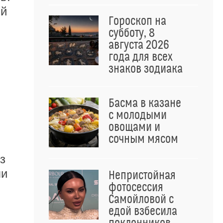
ий
Гороскоп на
субботу, 8
августа 2026
года для всех
знаков зодиака
Басма в казане
с молодыми
овощами и
сочным мясом
з
ли
Непристойная
фотосессия
Самойловой с
едой взбесила