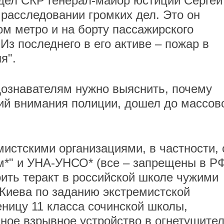
дел СКР генерал-майор юстиции Сергей
 расследовании громких дел. Это он
ом метро и на борту пассажирского
 Из последнего в его активе – пожар в
я".
дознавателям нужно выяснить, почему
ий внимания полиции, дошел до массов
мистскими организациями, в частности, 
*" и УНА-УНСО* (все – запрещены в РФ
ить теракт в российской школе чужими
 Киева по заданию экстремистской
еницу 11 класса сочинской школы,
ное взрывное устройство в огнетушител