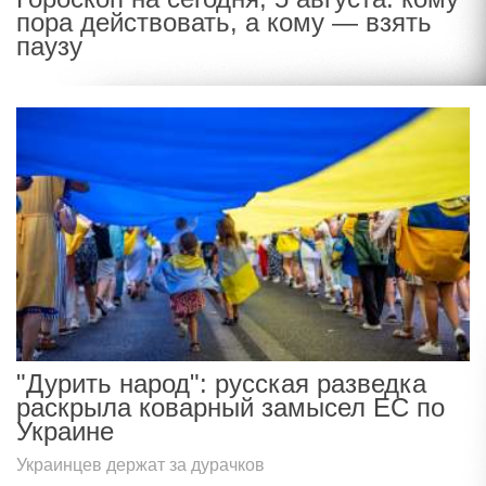
пора действовать, а кому — взять
паузу
"Дурить народ": русская разведка
раскрыла коварный замысел ЕС по
Украине
Украинцев держат за дурачков