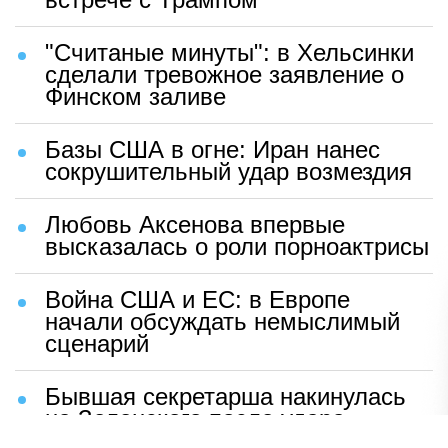
"Считаные минуты": в Хельсинки
сделали тревожное заявление о
Финском заливе
Базы США в огне: Иран нанес
сокрушительный удар возмездия
Любовь Аксенова впервые
высказалась о роли порноактрисы
Война США и ЕС: в Европе
начали обсуждать немыслимый
сценарий
Бывшая секретарша накинулась
на Зеленского после удара
возмездия ВС РФ