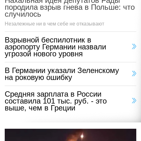
Нахальная идея депутатов Рады
породила взрыв гнева в Польше: что
случилось
Незалежные ни в чем себе не отказывают
Взрывной беспилотник в
аэропорту Германии назвали
угрозой нового уровня
В Германии указали Зеленскому
на роковую ошибку
Средняя зарплата в России
составила 101 тыс. руб. - это
выше, чем в Греции