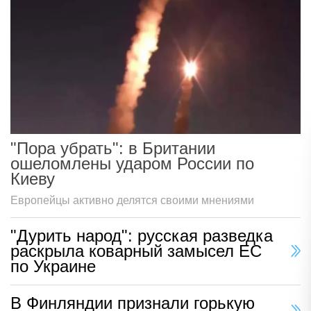
"Пора убрать": в Британии
ошеломлены ударом России по
Киеву
Европейцы активно делятся своими мнениями
"Дурить народ": русская разведка
раскрыла коварный замысел ЕС
по Украине
В Финляндии признали горькую