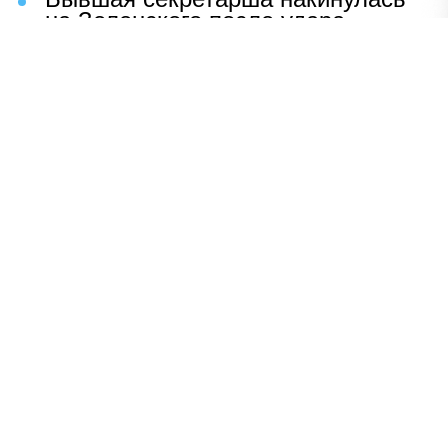
на Зеленского после удара
возмездия ВС РФ
В Москве назвали ключевой
фактор завершения СВО
Мерц жаждет войны с Россией:
раскрыто — зачем
Иран разгромил логово
американцев
НАВЕРХ
ПОЛНАЯ ВЕРСИЯ
Политика
Шоу-бизнес
Сад и огород
Экономика
Пресс-релизы