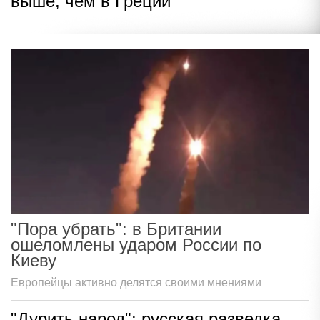
выше, чем в Греции
"Пора убрать": в Британии
ошеломлены ударом России по
Киеву
Европейцы активно делятся своими мнениями
"Дурить народ": русская разведка