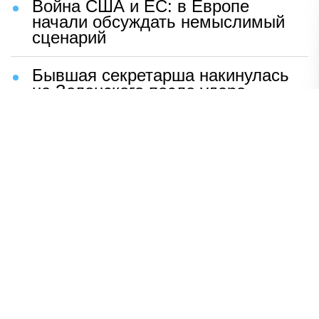
Война США и ЕС: в Европе
начали обсуждать немыслимый
сценарий
Бывшая секретарша накинулась
на Зеленского после удара
возмездия ВС РФ
В Москве назвали ключевой
фактор завершения СВО
Мерц жаждет войны с Россией:
раскрыто — зачем
Иран разгромил логово
американцев
НАВЕРХ
ПОЛНАЯ ВЕРСИЯ