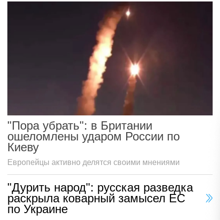
"Пора убрать": в Британии
ошеломлены ударом России по
Киеву
Европейцы активно делятся своими мнениями
"Дурить народ": русская разведка
раскрыла коварный замысел ЕС
по Украине