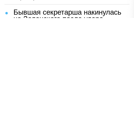
Бывшая секретарша накинулась
на Зеленского после удара
возмездия ВС РФ
В Москве назвали ключевой
фактор завершения СВО
Мерц жаждет войны с Россией:
раскрыто — зачем
Иран разгромил логово
американцев
НАВЕРХ
ПОЛНАЯ ВЕРСИЯ
Политика
Шоу-бизнес
Сад и огород
Экономика