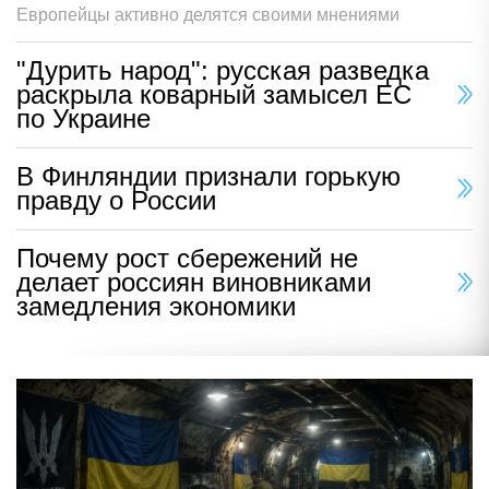
Европейцы активно делятся своими мнениями
"Дурить народ": русская разведка
раскрыла коварный замысел ЕС
по Украине
В Финляндии признали горькую
правду о России
Почему рост сбережений не
делает россиян виновниками
замедления экономики