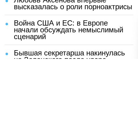
высказалась о роли порноактрисы
Война США и ЕС: в Европе
начали обсуждать немыслимый
сценарий
Бывшая секретарша накинулась
на Зеленского после удара
возмездия ВС РФ
В Москве назвали ключевой
фактор завершения СВО
Мерц жаждет войны с Россией:
раскрыто — зачем
Иран разгромил логово
американцев