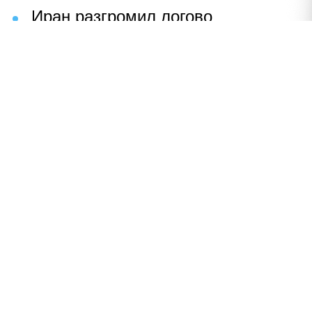
Иран разгромил логово
американцев
НАВЕРХ
ПОЛНАЯ ВЕРСИЯ
Политика
Шоу-бизнес
Сад и огород
Экономика
Пресс-релизы
Вконтакте
Одноклассники
Twitter
Дзен
По вопросам рекламы:
+ 7 (926) 001-11-01
reklama@utro.ru
Реестровая запись ЭЛ № ФС 77-79497 от 02.11.2020 г.
Все права защищены © 1999-2024. "Утро"