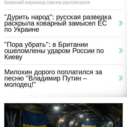
Киевский верховод совсем распоясался
"Дурить народ": русская разведка
раскрыла коварный замысел ЕС
по Украине
"Пора убрать": в Британии
ошеломлены ударом России по
Киеву
Милохин дорого поплатился за
песню "Владимир Путин –
молодец!"