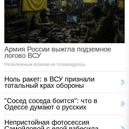
Армия России выжгла подземное
логово ВСУ
Незалежным воякам не позавидуешь
Ноль ракет: в ВСУ признали
тотальный крах обороны
"Сосед соседа боится": что в
Одессе думают о русских
Непристойная фотосессия
Самойловой с едой взбесила