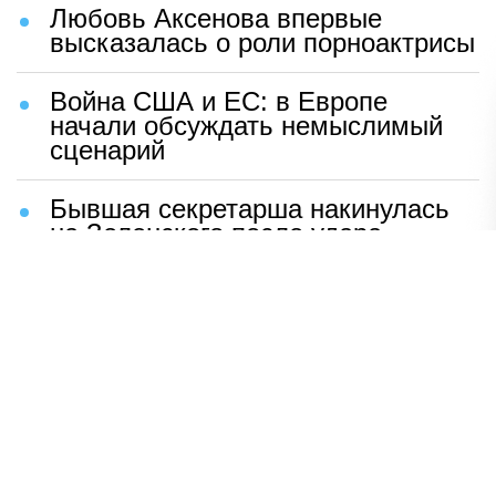
Любовь Аксенова впервые
высказалась о роли порноактрисы
Война США и ЕС: в Европе
начали обсуждать немыслимый
сценарий
Бывшая секретарша накинулась
на Зеленского после удара
возмездия ВС РФ
В Москве назвали ключевой
фактор завершения СВО
Мерц жаждет войны с Россией:
раскрыто — зачем
Иран разгромил логово