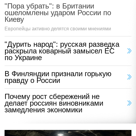
"Пора убрать": в Британии
ошеломлены ударом России по
Киеву
Европейцы активно делятся своими мнениями
"Дурить народ": русская разведка
раскрыла коварный замысел ЕС
по Украине
В Финляндии признали горькую
правду о России
Почему рост сбережений не
делает россиян виновниками
замедления экономики