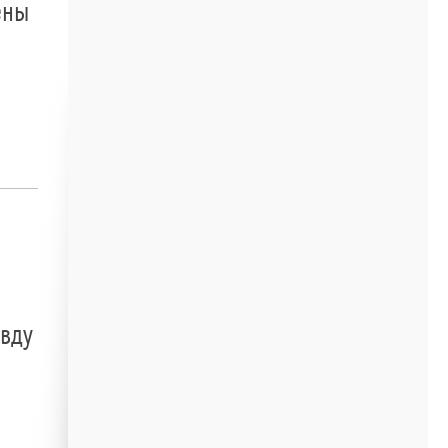
ены
авду