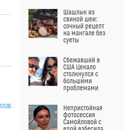
Шашлык из
свиной шеи:
сочный рецепт
на мангале без
суеты
Сбежавший в
США Цекало
столкнулся с
большими
проблемами
АТОВ
Непристойная
фотосессия
Самойловой с
едой взбесила