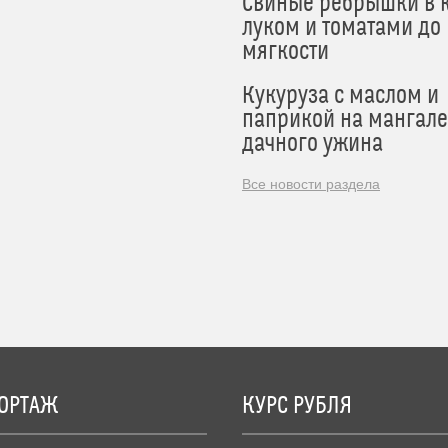
Свиные ребрышки в к
луком и томатами до
мягкости
Кукуруза с маслом и
паприкой на мангале
дачного ужина
Все новости раздела
ОРТАЖ
КУРС РУБЛЯ