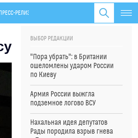
ПРЕСС-РЕЛИЗЫ
ВЫБОР РЕДАКЦИИ
су
"Пора убрать": в Британии
ошеломлены ударом России
по Киеву
Армия России выжгла
подземное логово ВСУ
Нахальная идея депутатов
Рады породила взрыв гнева