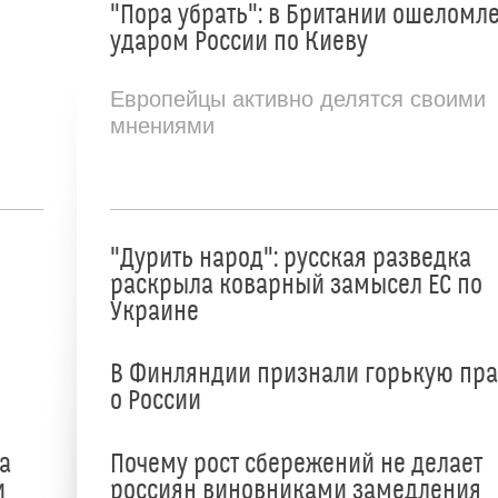
"Пора убрать": в Британии ошеломл
ударом России по Киеву
Европейцы активно делятся своими
мнениями
"Дурить народ": русская разведка
раскрыла коварный замысел ЕС по
Украине
В Финляндии признали горькую пр
о России
а
Почему рост сбережений не делает
и
россиян виновниками замедления