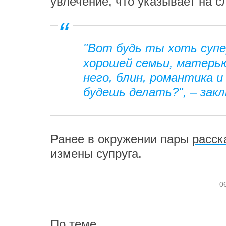
увлечение, что указывает на с
"Вот будь ты хоть супе
хорошей семьи, матерью
него, блин, романтика 
будешь делать?", – зак
Ранее в окружении пары
расск
измены супруга.
0
По теме