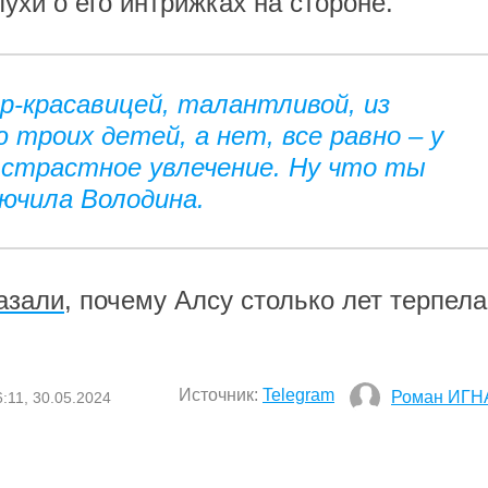
лухи о его интрижках на стороне.
р-красавицей, талантливой, из
 троих детей, а нет, все равно – у
и страстное увлечение. Ну что ты
лючила Володина.
азали
, почему Алсу столько лет терпела
Источник:
Telegram
Роман ИГН
6:11, 30.05.2024