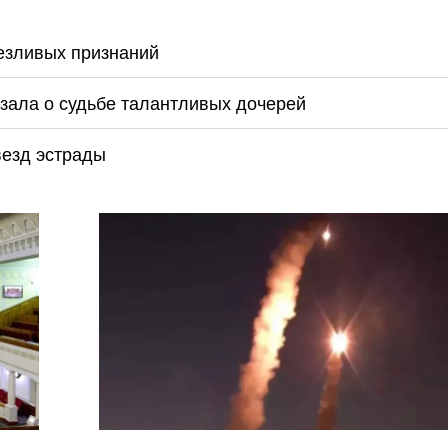
езливых признаний
азала о судьбе талантливых дочерей
везд эстрады