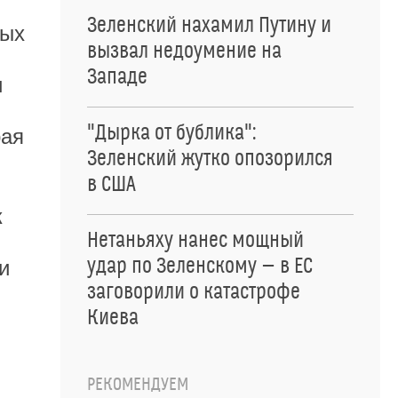
Зеленский нахамил Путину и
мых
вызвал недоумение на
Западе
и
"Дырка от бублика":
рая
Зеленский жутко опозорился
в США
к
Нетаньяху нанес мощный
удар по Зеленскому — в ЕС
и
заговорили о катастрофе
Киева
РЕКОМЕНДУЕМ