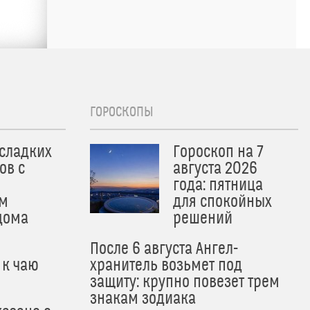
ГОРОСКОПЫ
 сладких
Гороскоп на 7
ов с
августа 2026
года: пятница
м
для спокойных
дома
решений
После 6 августа Ангел-
 к чаю
хранитель возьмет под
защиту: крупно повезет трем
знакам зодиака