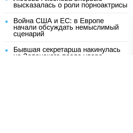
высказалась о роли порноактрисы
Война США и ЕС: в Европе
начали обсуждать немыслимый
сценарий
Бывшая секретарша накинулась
на Зеленского после удара
возмездия ВС РФ
В Москве назвали ключевой
фактор завершения СВО
Мерц жаждет войны с Россией:
раскрыто — зачем
Иран разгромил логово
американцев