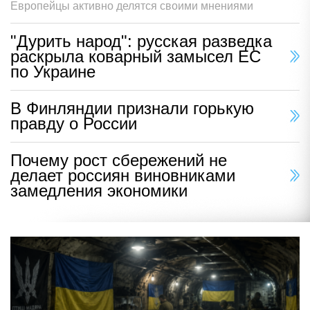
Европейцы активно делятся своими мнениями
"Дурить народ": русская разведка
раскрыла коварный замысел ЕС
по Украине
В Финляндии признали горькую
правду о России
Почему рост сбережений не
делает россиян виновниками
замедления экономики