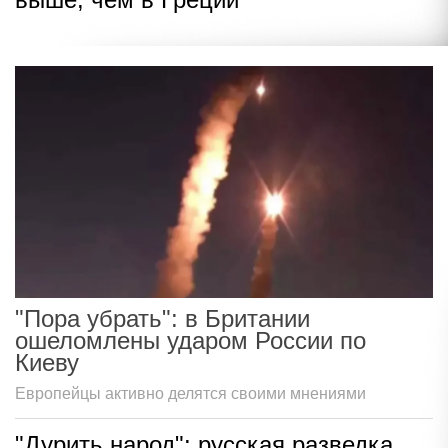
"Пора убрать": в Британии
ошеломлены ударом России по
Киеву
Европейцы активно делятся своими мнениями
"Дурить народ": русская разведка