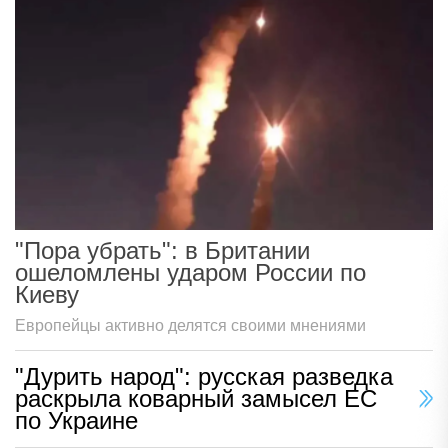
"Пора убрать": в Британии
ошеломлены ударом России по
Киеву
Европейцы активно делятся своими мнениями
"Дурить народ": русская разведка
раскрыла коварный замысел ЕС
по Украине