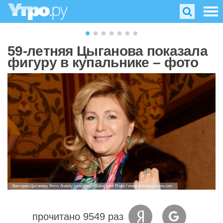
59-летняя Цыганова показала
фигуру в купальнике – фото
Виктория Цыганова. Фото: Anatoly Lomokhov / Global Look Press / www.globallookpress.com
прочитано 9549 раз