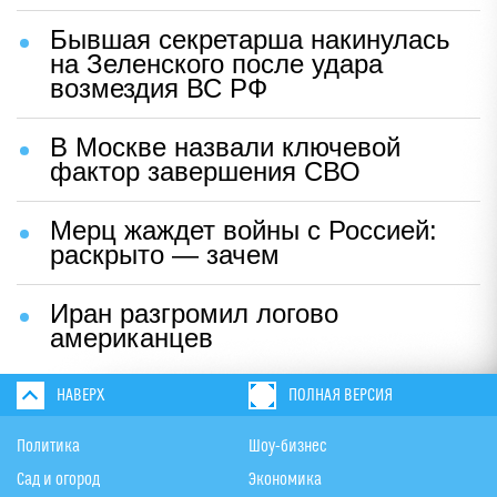
Бывшая секретарша накинулась
на Зеленского после удара
возмездия ВС РФ
В Москве назвали ключевой
фактор завершения СВО
Мерц жаждет войны с Россией:
раскрыто — зачем
Иран разгромил логово
американцев
НАВЕРХ
ПОЛНАЯ ВЕРСИЯ
Политика
Шоу-бизнес
Сад и огород
Экономика