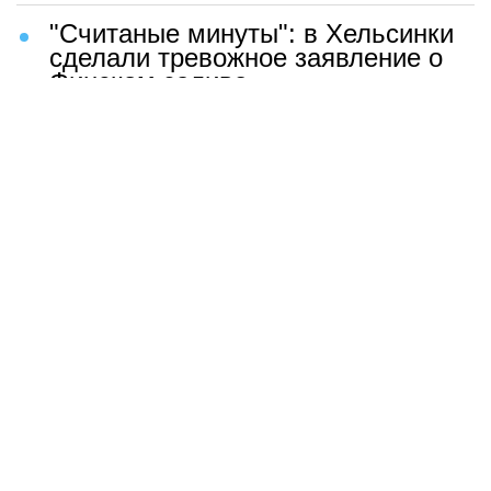
"Считаные минуты": в Хельсинки
сделали тревожное заявление о
Финском заливе
Базы США в огне: Иран нанес
сокрушительный удар возмездия
Любовь Аксенова впервые
высказалась о роли порноактрисы
Война США и ЕС: в Европе
начали обсуждать немыслимый
сценарий
Бывшая секретарша накинулась
на Зеленского после удара
возмездия ВС РФ