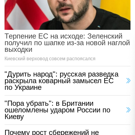
Терпение ЕС на исходе: Зеленский
получил по шапке из-за новой наглой
выходки
Киевский верховод совсем распоясался
"Дурить народ": русская разведка
раскрыла коварный замысел ЕС
по Украине
"Пора убрать": в Британии
ошеломлены ударом России по
Киеву
Почему рост сбережений не