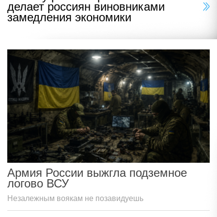
делает россиян виновниками
замедления экономики
Армия России выжгла подземное
логово ВСУ
Незалежным воякам не позавидуешь