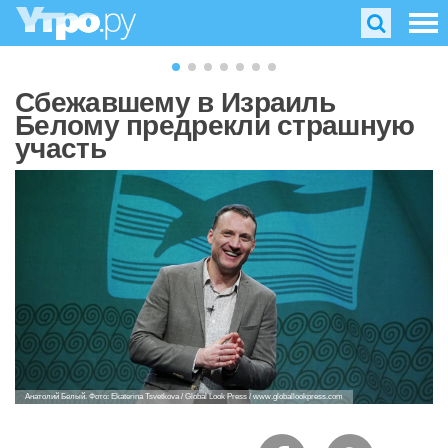
Сбежавшему в Израиль
Белому предрекли страшную
участь
Анатолий Белый. Фото: Ekaterina Tsvetkova / Global Look Press / www.globallookpress.com