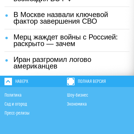
В Москве назвали ключевой
фактор завершения СВО
Мерц жаждет войны с Россией:
раскрыто — зачем
Иран разгромил логово
американцев
НАВЕРХ
ПОЛНАЯ ВЕРСИЯ
Политика
Шоу-бизнес
Сад и огород
Экономика
Пресс-релизы