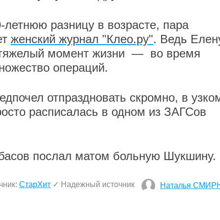
-летнюю разницу в возрасте, пара
ет
женский журнал "Клео.ру"
. Ведь Елен
 тяжелый момент жизни — во время
множество операций.
дпочел отпраздновать скромно, в узко
росто расписалась в одном из ЗАГСов
ибасов послал матом больную Шукшину.
чник:
СтарХит
✓ Надежный источник
Наталья СМИР