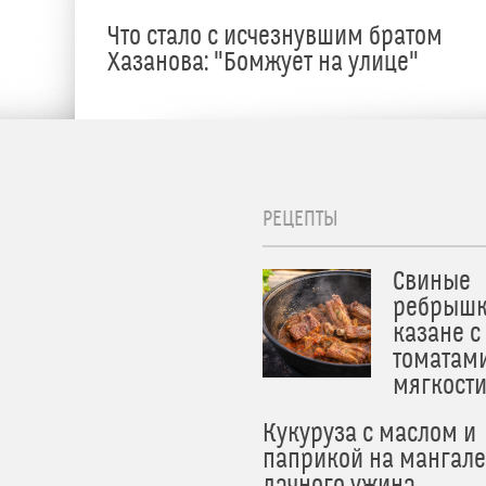
Что стало с исчезнувшим братом
Хазанова: "Бомжует на улице"
РЕЦЕПТЫ
Свиные
ребрышк
казане с
томатам
мягкост
Кукуруза с маслом и
паприкой на мангале
дачного ужина