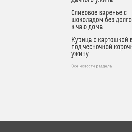
Сливовое варенье с
шоколадом без долго
к чаю дома
Курица с картошкой 
под чесночной короч
ужину
Все новости раздела