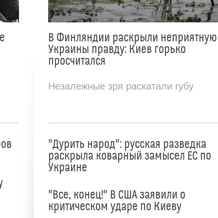
е
В Финляндии раскрыли неприятную
Украины правду: Киев горько
просчитался
Незалежные зря раскатали губу
ров
"Дурить народ": русская разведка
раскрыла коварный замысел ЕС по
Украине
у
"Все, конец!" В США заявили о
критическом ударе по Киеву