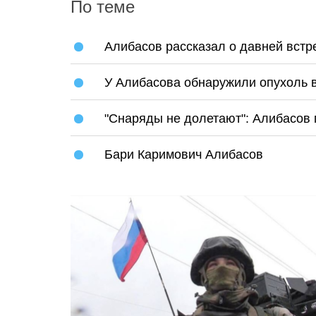
По теме
Алибасов рассказал о давней встр
У Алибасова обнаружили опухоль 
"Снаряды не долетают": Алибасов п
Бари Каримович Алибасов