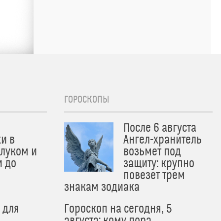
ГОРОСКОПЫ
После 6 августа
и в
Ангел-хранитель
 луком и
возьмет под
и до
защиту: крупно
и
повезет трем
знакам зодиака
 для
Гороскоп на сегодня, 5
августа: кому пора