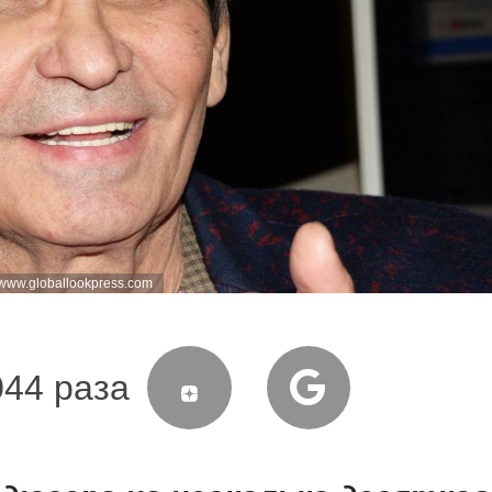
/www.globallookpress.com
044 раза