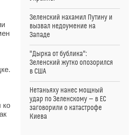
Зеленский нахамил Путину и
ии
вызвал недоумение на
мен
Западе
"Дырка от бублика":
Зеленский жутко опозорился
ке.
в США
Нетаньяху нанес мощный
удар по Зеленскому — в ЕС
 ко
заговорили о катастрофе
ак
Киева