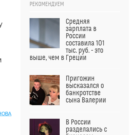
РЕКОМЕНДУЕМ
Средняя
у
зарплата в
России
составила 101
тыс. руб. - это
выше, чем в Греции
м
Пригожин
высказался о
банкротстве
сына Валерии
НОВА
В России
разделались с