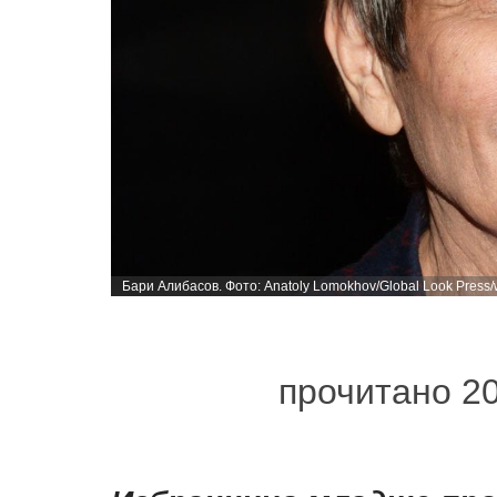
Бари Алибасов. Фото: Anatoly Lomokhov/Global Look Press
прочитано 2