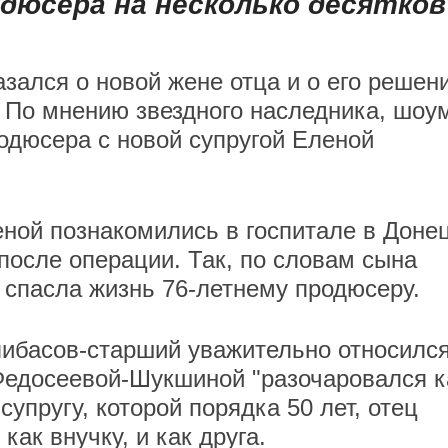
дюсера на несколько десятков
ался о новой жене отца и о его решен
. По мнению звездного наследника, шоу
родюсера с новой супругой Еленой
еной познакомились в госпитале в Донец
осле операции. Так, по словам сына
 спасла жизнь 76-летнему продюсеру.
либасов-старший уважительно относился
Федосеевой-Шукшиной "разочаровался к
супругу, которой порядка 50 лет, отец
 как внучку, и как друга.