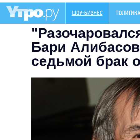
ШОУ-БИЗНЕС
ПОЛИТИК
"Разочаровался
Бари Алибасов
седьмой брак 