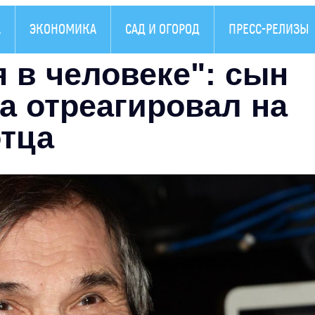
А
ЭКОНОМИКА
САД И ОГОРОД
ПРЕСС-РЕЛИЗЫ
 в человеке": сын
а отреагировал на
отца