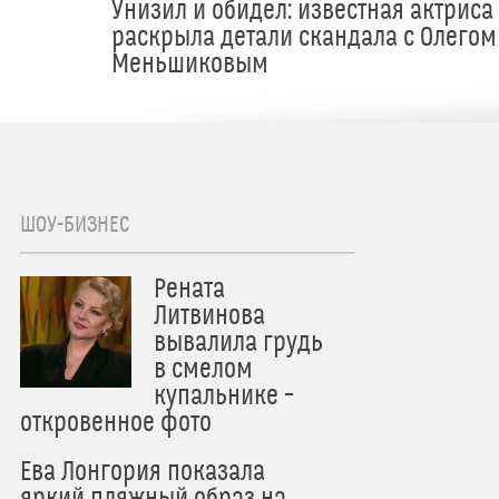
Унизил и обидел: известная актриса
раскрыла детали скандала с Олегом
Меньшиковым
ШОУ-БИЗНЕС
Рената
Литвинова
вывалила грудь
в смелом
купальнике –
откровенное фото
Ева Лонгория показала
яркий пляжный образ на