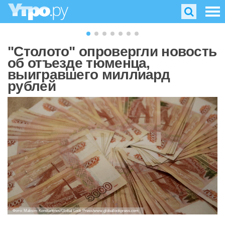
"Столото" опровергли новость
об отъезде тюменца,
выигравшего миллиард
рублей
Фото: Maksim Konstantinov/Global Look Press/www.globallookpress.com