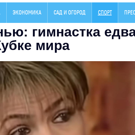
А
ЭКОНОМИКА
САД И ОГОРОД
СПОРТ
ПРЕ
нью: гимнастка едв
Кубке мира