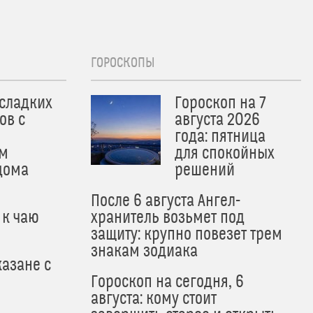
ГОРОСКОПЫ
 сладких
Гороскоп на 7
ов с
августа 2026
года: пятница
м
для спокойных
дома
решений
После 6 августа Ангел-
 к чаю
хранитель возьмет под
защиту: крупно повезет трем
знакам зодиака
азане с
Гороскоп на сегодня, 6
августа: кому стоит