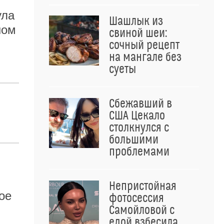
ула
Шашлык из
ном
свиной шеи:
сочный рецепт
на мангале без
суеты
Сбежавший в
США Цекало
столкнулся с
большими
проблемами
Непристойная
ое
фотосессия
Самойловой с
едой взбесила