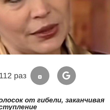
112 раз
лосок от гибели, заканчивая
ступление