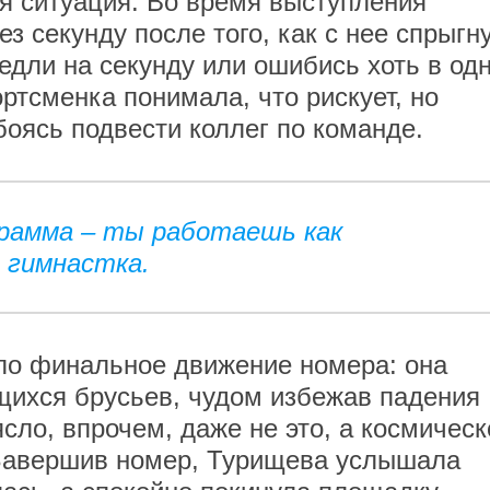
ая ситуация. Во время выступления
ез секунду после того, как с нее спрыгн
едли на секунду или ошибись хоть в од
ртсменка понимала, что рискует, но
боясь подвести коллег по команде.
грамма – ты работаешь как
 гимнастка.
сло финальное движение номера: она
щихся брусьев, чудом избежав падения
ясло, впрочем, даже не это, а космическ
Завершив номер, Турищева услышала