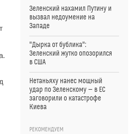
Зеленский нахамил Путину и
вызвал недоумение на
Западе
т
"Дырка от бублика":
Зеленский жутко опозорился
а.
в США
Нетаньяху нанес мощный
д
удар по Зеленскому — в ЕС
заговорили о катастрофе
Киева
РЕКОМЕНДУЕМ