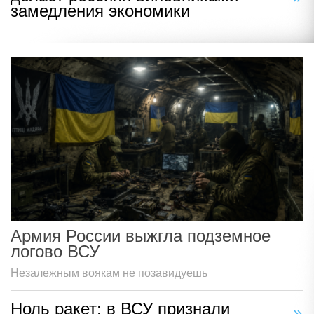
замедления экономики
Армия России выжгла подземное
логово ВСУ
Незалежным воякам не позавидуешь
Ноль ракет: в ВСУ признали