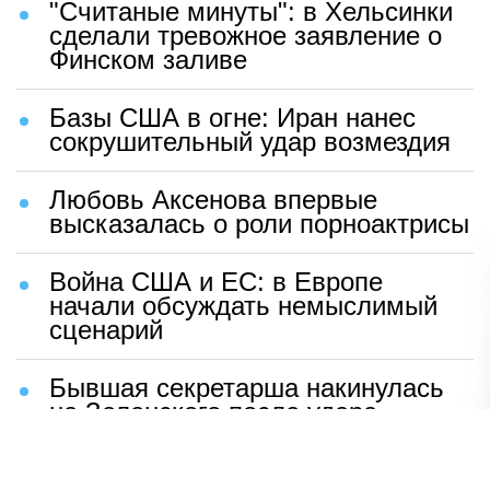
"Считаные минуты": в Хельсинки
сделали тревожное заявление о
Финском заливе
Базы США в огне: Иран нанес
сокрушительный удар возмездия
Любовь Аксенова впервые
высказалась о роли порноактрисы
Война США и ЕС: в Европе
начали обсуждать немыслимый
сценарий
Бывшая секретарша накинулась
на Зеленского после удара
возмездия ВС РФ