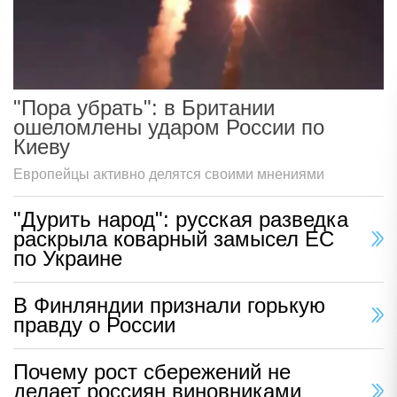
"Пора убрать": в Британии
ошеломлены ударом России по
Киеву
Европейцы активно делятся своими мнениями
"Дурить народ": русская разведка
раскрыла коварный замысел ЕС
по Украине
В Финляндии признали горькую
правду о России
Почему рост сбережений не
делает россиян виновниками