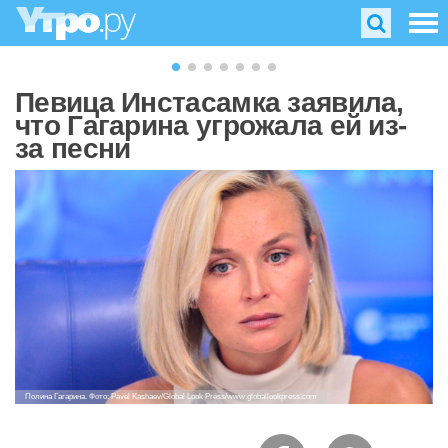
Певица Инстасамка заявила,
что Гагарина угрожала ей из-
за песни
Полина Гагарина. Фото: Pavel Kashaev/Global Look Press/www.globallookpress.com