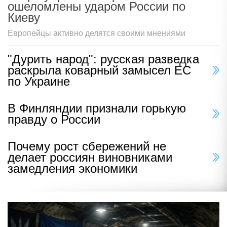
ошеломлены ударом России по
Киеву
Европейцы активно делятся своими мнениями
"Дурить народ": русская разведка
раскрыла коварный замысел ЕС
по Украине
В Финляндии признали горькую
правду о России
Почему рост сбережений не
делает россиян виновниками
замедления экономики