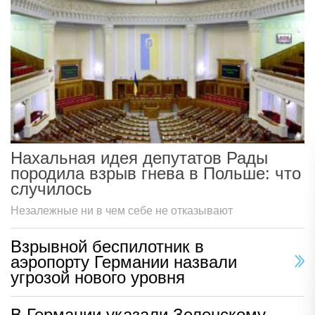
Нахальная идея депутатов Рады
породила взрыв гнева в Польше: что
случилось
Незалежные ни в чем себе не отказывают
Взрывной беспилотник в
аэропорту Германии назвали
угрозой нового уровня
В Германии указали Зеленскому