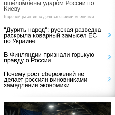
ошеломлены ударом России по
Киеву
Европейцы активно делятся своими мнениями
"Дурить народ": русская разведка
раскрыла коварный замысел ЕС
по Украине
В Финляндии признали горькую
правду о России
Почему рост сбережений не
делает россиян виновниками
замедления экономики