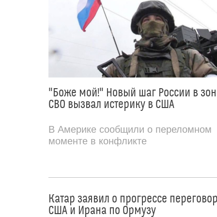
"Боже мой!" Новый шаг России в зон
СВО вызвал истерику в США
В Америке сообщили о переломном
моменте в конфликте
Катар заявил о прогрессе перегово
США и Ирана по Ормузу