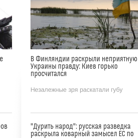
е
В Финляндии раскрыли неприятную
Украины правду: Киев горько
просчитался
Незалежные зря раскатали губу
ров
"Дурить народ": русская разведка
раскрыла коварный замысел ЕС по