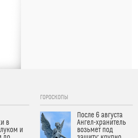
ГОРОСКОПЫ
После 6 августа
и в
Ангел-хранитель
 луком и
возьмет под
и до
защиту: крупно