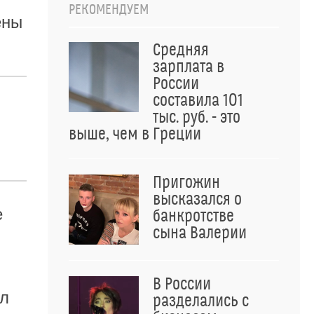
РЕКОМЕНДУЕМ
ены
Средняя
зарплата в
России
составила 101
тыс. руб. - это
выше, чем в Греции
Пригожин
высказался о
е
банкротстве
сына Валерии
В России
ул
разделались с