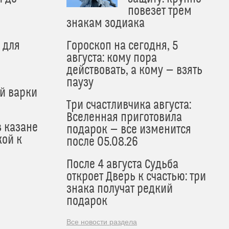
и
повезет трем
знакам зодиака
 для
Гороскоп на сегодня, 5
августа: кому пора
действовать, а кому — взять
паузу
й варки
Три счастливчика августа:
Вселенная приготовила
в казане
подарок — все изменится
кой к
после 05.08.26
После 4 августа Судьба
откроет Дверь к счастью: три
знака получат редкий
подарок
Все новости раздела