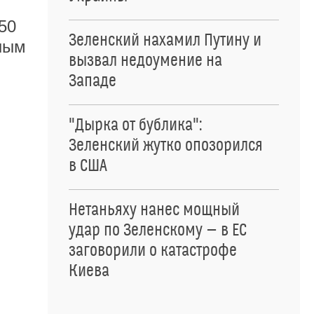
50
Зеленский нахамил Путину и
нным
вызвал недоумение на
Западе
"Дырка от бублика":
Зеленский жутко опозорился
в США
Нетаньяху нанес мощный
удар по Зеленскому — в ЕС
заговорили о катастрофе
Киева