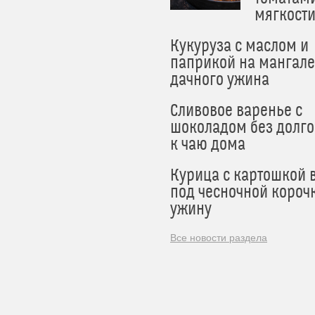
мягкост
Кукуруза с маслом и
паприкой на мангале
дачного ужина
Сливовое варенье с
шоколадом без долго
к чаю дома
Курица с картошкой 
под чесночной короч
ужину
Все новости раздела