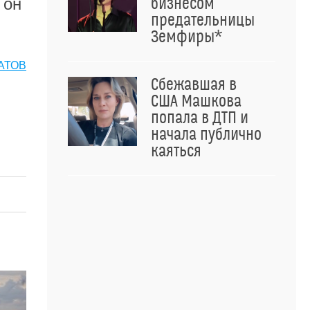
бизнесом
 он
предательницы
Земфиры*
АТОВ
Сбежавшая в
США Машкова
попала в ДТП и
начала публично
каяться