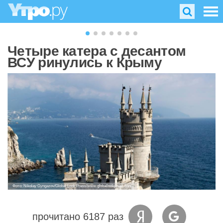
Четыре катера с десантом
ВСУ ринулись к Крыму
Фото: Nikolay Gyngazov/Global Look Press/www.globallookpress.com
прочитано 6187 раз