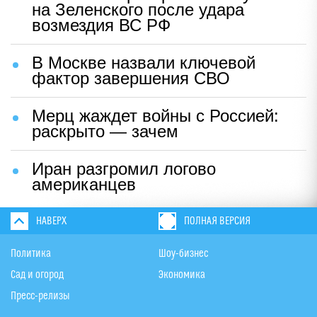
на Зеленского после удара
возмездия ВС РФ
В Москве назвали ключевой
фактор завершения СВО
Мерц жаждет войны с Россией:
раскрыто — зачем
Иран разгромил логово
американцев
НАВЕРХ
ПОЛНАЯ ВЕРСИЯ
Политика
Шоу-бизнес
Сад и огород
Экономика
Пресс-релизы