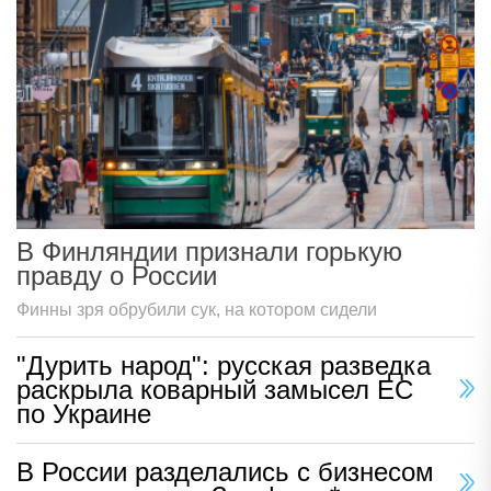
В Финляндии признали горькую
правду о России
Финны зря обрубили сук, на котором сидели
"Дурить народ": русская разведка
раскрыла коварный замысел ЕС
по Украине
В России разделались с бизнесом