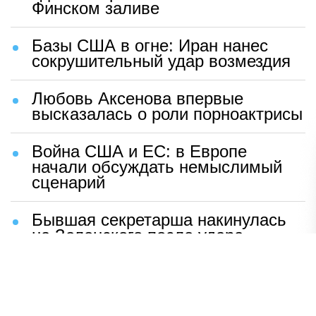
Финском заливе
Базы США в огне: Иран нанес
сокрушительный удар возмездия
Любовь Аксенова впервые
высказалась о роли порноактрисы
Война США и ЕС: в Европе
начали обсуждать немыслимый
сценарий
Бывшая секретарша накинулась
на Зеленского после удара
возмездия ВС РФ
В Москве назвали ключевой
фактор завершения СВО