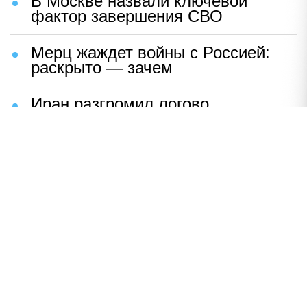
В Москве назвали ключевой
фактор завершения СВО
Мерц жаждет войны с Россией:
раскрыто — зачем
Иран разгромил логово
американцев
НАВЕРХ
ПОЛНАЯ ВЕРСИЯ
Политика
Шоу-бизнес
Сад и огород
Экономика
Пресс-релизы
Вконтакте
Одноклассники