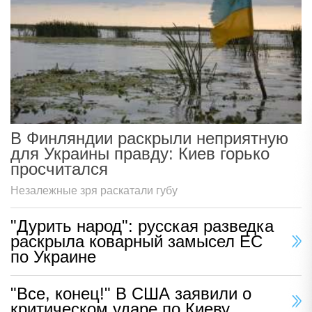
В Финляндии раскрыли неприятную
для Украины правду: Киев горько
просчитался
Незалежные зря раскатали губу
"Дурить народ": русская разведка
раскрыла коварный замысел ЕС
по Украине
"Все, конец!" В США заявили о
критическом ударе по Киеву