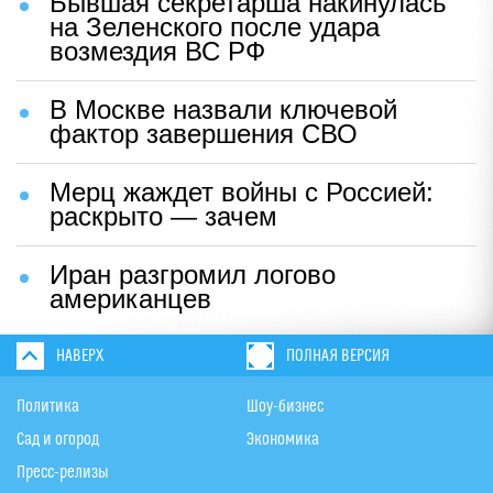
Бывшая секретарша накинулась
на Зеленского после удара
возмездия ВС РФ
В Москве назвали ключевой
фактор завершения СВО
Мерц жаждет войны с Россией:
раскрыто — зачем
Иран разгромил логово
американцев
НАВЕРХ
ПОЛНАЯ ВЕРСИЯ
Политика
Шоу-бизнес
Сад и огород
Экономика
Пресс-релизы