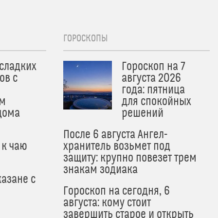
ГОРОСКОПЫ
 сладких
Гороскоп на 7
ов с
августа 2026
года: пятница
м
для спокойных
дома
решений
После 6 августа Ангел-
 к чаю
хранитель возьмет под
защиту: крупно повезет трем
знакам зодиака
азане с
Гороскоп на сегодня, 6
августа: кому стоит
завершить старое и открыть