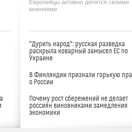
Европейцы активно делятся своими
мнениями
"Дурить народ": русская разведка
раскрыла коварный замысел ЕС по
Украине
В Финляндии признали горькую пр
о России
а
Почему рост сбережений не делает
и
россиян виновниками замедления
экономики