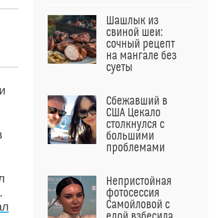
Шашлык из
свиной шеи:
сочный рецепт
на мангале без
суеты
и
Сбежавший в
США Цекало
столкнулся с
в
большими
проблемами
л
Непристойная
.
фотосессия
Самойловой с
ал
едой взбесила