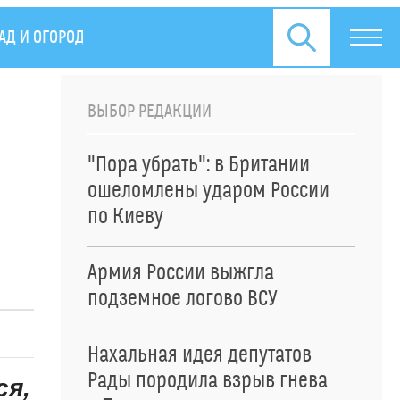
АД И ОГОРОД
ПРЕСС-РЕЛИЗЫ
ВЫБОР РЕДАКЦИИ
"Пора убрать": в Британии
ошеломлены ударом России
по Киеву
Армия России выжгла
подземное логово ВСУ
Нахальная идея депутатов
Рады породила взрыв гнева
ся,