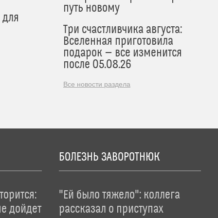
путь новому
 для
Три счастливчика августа:
Вселенная приготовила
подарок — все изменится
после 05.08.26
Все новости раздела
БОЛЕЗНЬ ЗАВОРОТНЮК
торится:
"Ей было тяжело": коллега
не дойдет
рассказал о приступах