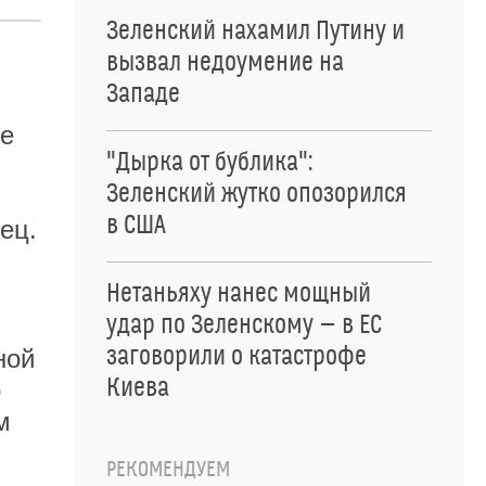
Зеленский нахамил Путину и
вызвал недоумение на
Западе
не
"Дырка от бублика":
Зеленский жутко опозорился
в США
ец.
Нетаньяху нанес мощный
удар по Зеленскому — в ЕС
заговорили о катастрофе
ной
Киева
о
м
РЕКОМЕНДУЕМ