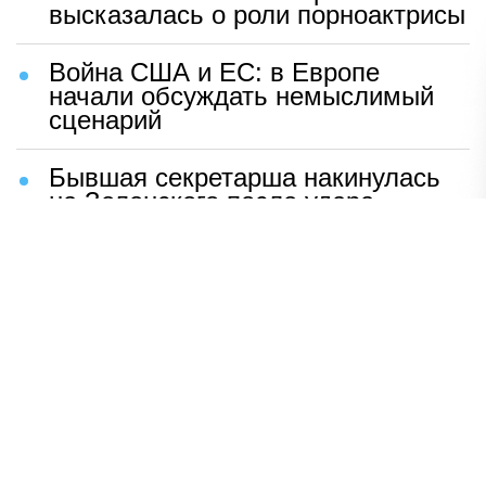
высказалась о роли порноактрисы
Война США и ЕС: в Европе
начали обсуждать немыслимый
сценарий
Бывшая секретарша накинулась
на Зеленского после удара
возмездия ВС РФ
В Москве назвали ключевой
фактор завершения СВО
Мерц жаждет войны с Россией:
раскрыто — зачем
Иран разгромил логово
американцев