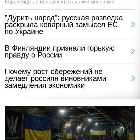
Европейцы активно делятся своими мнениями
"Дурить народ": русская разведка
раскрыла коварный замысел ЕС
по Украине
В Финляндии признали горькую
правду о России
Почему рост сбережений не
делает россиян виновниками
замедления экономики