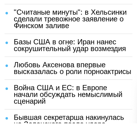
"Считаные минуты": в Хельсинки
сделали тревожное заявление о
Финском заливе
Базы США в огне: Иран нанес
сокрушительный удар возмездия
Любовь Аксенова впервые
высказалась о роли порноактрисы
Война США и ЕС: в Европе
начали обсуждать немыслимый
сценарий
Бывшая секретарша накинулась
на Зеленского после удара
возмездия ВС РФ