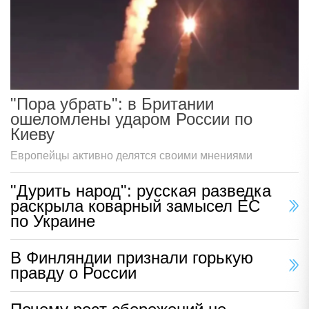
"Пора убрать": в Британии
ошеломлены ударом России по
Киеву
Европейцы активно делятся своими мнениями
"Дурить народ": русская разведка
раскрыла коварный замысел ЕС
по Украине
В Финляндии признали горькую
правду о России