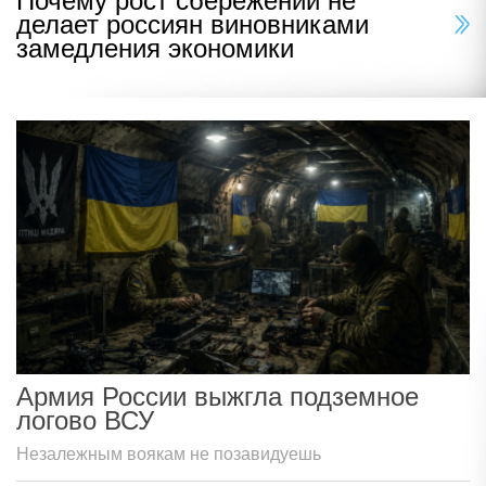
Почему рост сбережений не
делает россиян виновниками
замедления экономики
Армия России выжгла подземное
логово ВСУ
Незалежным воякам не позавидуешь