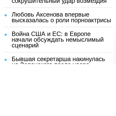
сокрушительный удар возмездия
Любовь Аксенова впервые
высказалась о роли порноактрисы
Война США и ЕС: в Европе
начали обсуждать немыслимый
сценарий
Бывшая секретарша накинулась
на Зеленского после удара
возмездия ВС РФ
В Москве назвали ключевой
фактор завершения СВО
Мерц жаждет войны с Россией:
раскрыто — зачем