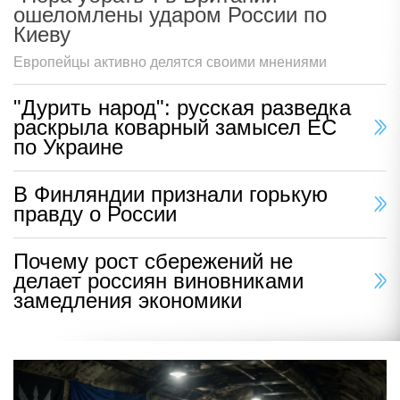
ошеломлены ударом России по
Киеву
Европейцы активно делятся своими мнениями
"Дурить народ": русская разведка
раскрыла коварный замысел ЕС
по Украине
В Финляндии признали горькую
правду о России
Почему рост сбережений не
делает россиян виновниками
замедления экономики