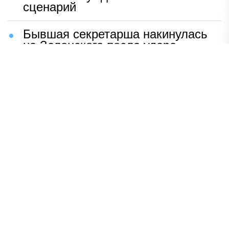
сценарий
Бывшая секретарша накинулась
на Зеленского после удара
возмездия ВС РФ
В Москве назвали ключевой
фактор завершения СВО
Мерц жаждет войны с Россией:
раскрыто — зачем
Иран разгромил логово
американцев
НАВЕРХ
ПОЛНАЯ ВЕРСИЯ
Политика
Шоу-бизнес