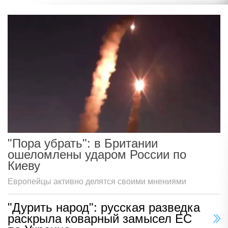
"Пора убрать": в Британии
ошеломлены ударом России по
Киеву
Европейцы активно делятся своими мнениями
"Дурить народ": русская разведка
раскрыла коварный замысел ЕС