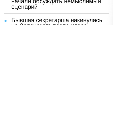
начали обсуждать немыслимый
сценарий
Бывшая секретарша накинулась
на Зеленского после удара
возмездия ВС РФ
В Москве назвали ключевой
фактор завершения СВО
Мерц жаждет войны с Россией:
раскрыто — зачем
Иран разгромил логово
американцев
НАВЕРХ
ПОЛНАЯ ВЕРСИЯ
Политика
Шоу-бизнес