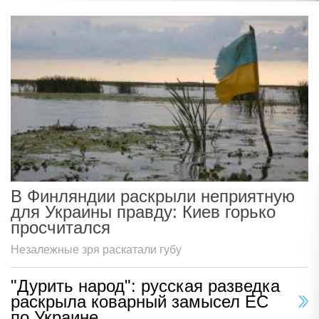
В Финляндии раскрыли неприятную
для Украины правду: Киев горько
просчитался
Незалежные зря раскатали губу
"Дурить народ": русская разведка
раскрыла коварный замысел ЕС
по Украине