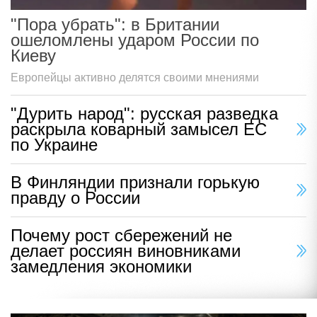
"Пора убрать": в Британии
ошеломлены ударом России по
Киеву
Европейцы активно делятся своими мнениями
"Дурить народ": русская разведка
раскрыла коварный замысел ЕС
по Украине
В Финляндии признали горькую
правду о России
Почему рост сбережений не
делает россиян виновниками
замедления экономики