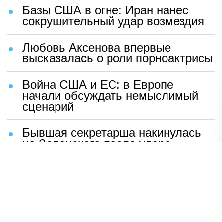
Базы США в огне: Иран нанес
сокрушительный удар возмездия
Любовь Аксенова впервые
высказалась о роли порноактрисы
Война США и ЕС: в Европе
начали обсуждать немыслимый
сценарий
Бывшая секретарша накинулась
на Зеленского после удара
возмездия ВС РФ
В Москве назвали ключевой
фактор завершения СВО
Мерц жаждет войны с Россией: