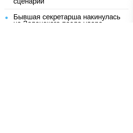
сценарий
Бывшая секретарша накинулась
на Зеленского после удара
возмездия ВС РФ
В Москве назвали ключевой
фактор завершения СВО
Мерц жаждет войны с Россией:
раскрыто — зачем
Иран разгромил логово
американцев
НАВЕРХ
ПОЛНАЯ ВЕРСИЯ
Политика
Шоу-бизнес