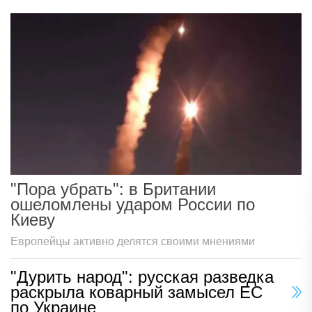
"Пора убрать": в Британии
ошеломлены ударом России по
Киеву
Европейцы активно делятся своими мнениями
"Дурить народ": русская разведка
раскрыла коварный замысел ЕС
по Украине