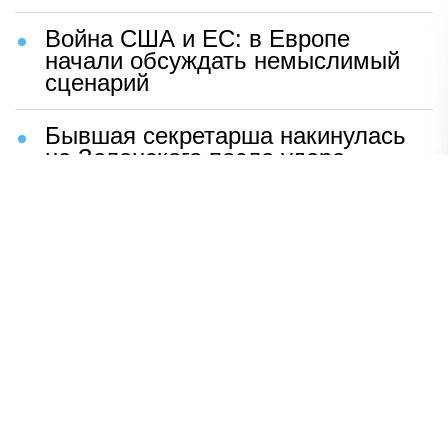
Война США и ЕС: в Европе
начали обсуждать немыслимый
сценарий
Бывшая секретарша накинулась
на Зеленского после удара
возмездия ВС РФ
В Москве назвали ключевой
фактор завершения СВО
Мерц жаждет войны с Россией:
раскрыто — зачем
Иран разгромил логово
американцев