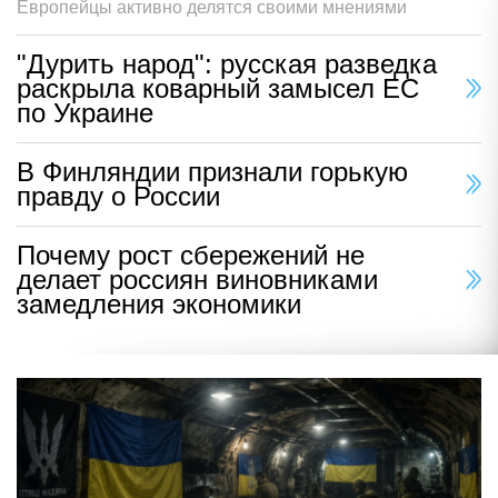
Европейцы активно делятся своими мнениями
"Дурить народ": русская разведка
раскрыла коварный замысел ЕС
по Украине
В Финляндии признали горькую
правду о России
Почему рост сбережений не
делает россиян виновниками
замедления экономики