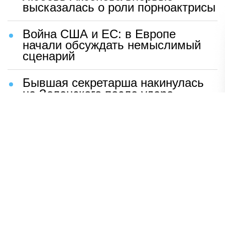
высказалась о роли порноактрисы
Война США и ЕС: в Европе
начали обсуждать немыслимый
сценарий
Бывшая секретарша накинулась
на Зеленского после удара
возмездия ВС РФ
В Москве назвали ключевой
фактор завершения СВО
Мерц жаждет войны с Россией:
раскрыто — зачем
Иран разгромил логово
американцев