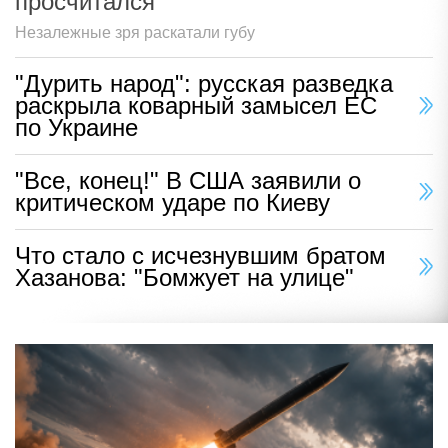
просчитался
Незалежные зря раскатали губу
"Дурить народ": русская разведка
раскрыла коварный замысел ЕС
по Украине
"Все, конец!" В США заявили о
критическом ударе по Киеву
Что стало с исчезнувшим братом
Хазанова: "Бомжует на улице"