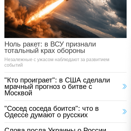
Ноль ракет: в ВСУ признали
тотальный крах обороны
Незалежные с ужасом наблюдают за развитием
событий
"Кто проиграет": в США сделали
мрачный прогноз о битве с
Москвой
"Сосед соседа боится": что в
Одессе думают о русских
Слова посла Украины о России