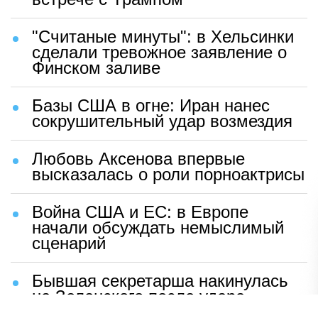
"Считаные минуты": в Хельсинки
сделали тревожное заявление о
Финском заливе
Базы США в огне: Иран нанес
сокрушительный удар возмездия
Любовь Аксенова впервые
высказалась о роли порноактрисы
Война США и ЕС: в Европе
начали обсуждать немыслимый
сценарий
Бывшая секретарша накинулась
на Зеленского после удара
возмездия ВС РФ