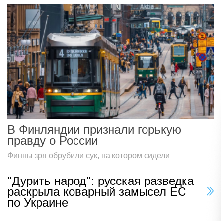
В Финляндии признали горькую
правду о России
Финны зря обрубили сук, на котором сидели
"Дурить народ": русская разведка
раскрыла коварный замысел ЕС
по Украине