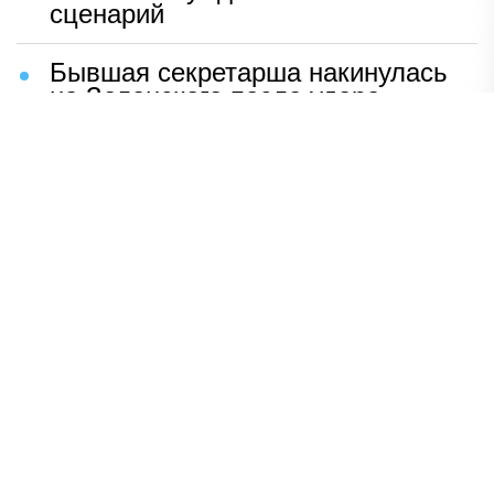
сценарий
Бывшая секретарша накинулась
на Зеленского после удара
возмездия ВС РФ
В Москве назвали ключевой
фактор завершения СВО
Мерц жаждет войны с Россией:
раскрыто — зачем
Иран разгромил логово
американцев
НАВЕРХ
ПОЛНАЯ ВЕРСИЯ
Политика
Шоу-бизнес