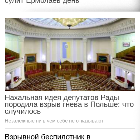
сулит Ермолаев день
Нахальная идея депутатов Рады
породила взрыв гнева в Польше: что
случилось
Незалежные ни в чем себе не отказывают
Взрывной беспилотник в