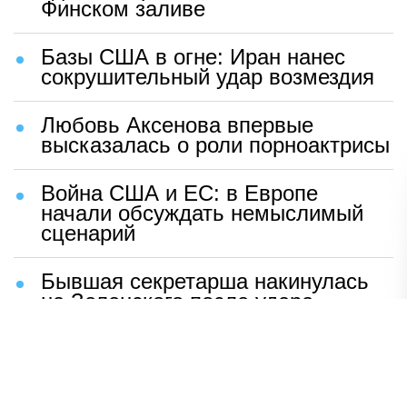
Финском заливе
Базы США в огне: Иран нанес
сокрушительный удар возмездия
Любовь Аксенова впервые
высказалась о роли порноактрисы
Война США и ЕС: в Европе
начали обсуждать немыслимый
сценарий
Бывшая секретарша накинулась
на Зеленского после удара
возмездия ВС РФ
В Москве назвали ключевой
фактор завершения СВО