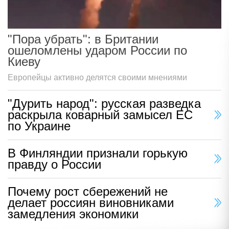
"Пора убрать": в Британии
ошеломлены ударом России по
Киеву
Европейцы активно делятся своими мнениями
"Дурить народ": русская разведка
раскрыла коварный замысел ЕС
по Украине
В Финляндии признали горькую
правду о России
Почему рост сбережений не
делает россиян виновниками
замедления экономики