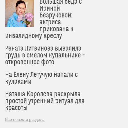
Большая беда с
Ириной
Безруковой:
актриса
прикована к
инвалидному креслу
Рената Литвинова вывалила
грудь в смелом купальнике –
откровенное фото
На Елену Летучую напали с
кулаками
Наташа Королева раскрыла
простой утренний ритуал для
красоты
Все новости раздела