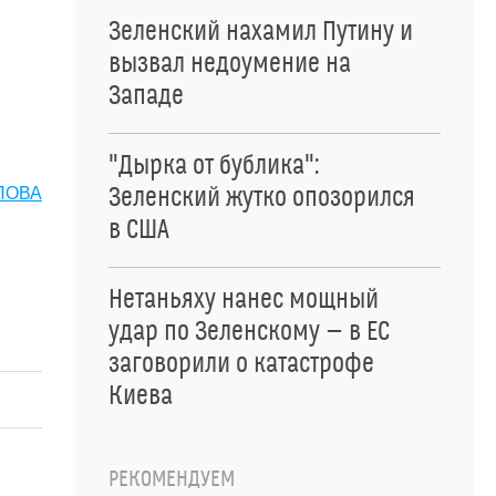
Зеленский нахамил Путину и
вызвал недоумение на
Западе
"Дырка от бублика":
Зеленский жутко опозорился
ЛОВА
в США
Нетаньяху нанес мощный
удар по Зеленскому — в ЕС
заговорили о катастрофе
Киева
РЕКОМЕНДУЕМ