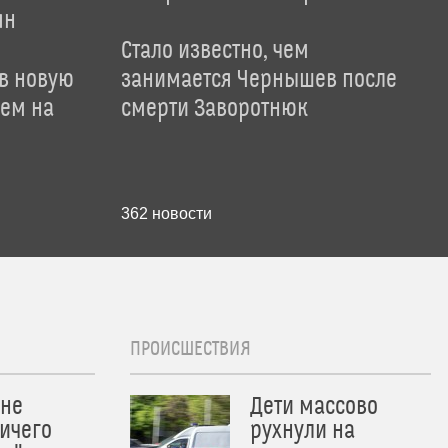
ян
Стало известно, чем
 в новую
занимается Чернышев после
лем на
смерти Заворотнюк
362
новости
ПРОИСШЕСТВИЯ
 не
Дети массово
ичего
рухнули на