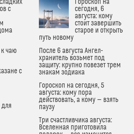
 сладких
Гороскоп на
ов с
сегодня, 6
августа: кому
м
стоит завершить
дома
старое и открыть
путь новому
 к чаю
После 6 августа Ангел-
хранитель возьмет под
защиту: крупно повезет трем
азане с
знакам зодиака
Гороскоп на сегодня, 5
августа: кому пора
действовать, а кому — взять
 для
паузу
Три счастливчика августа:
Вселенная приготовила