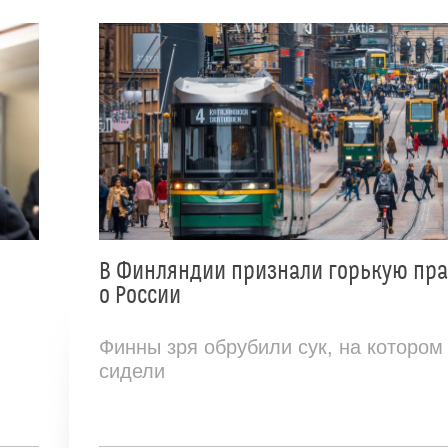
В Финляндии признали горькую пр
о России
Финны зря обрубили сук, на котором
сидели