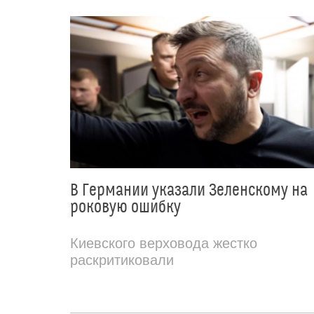
В Германии указали Зеленскому на
роковую ошибку
Киевского верховода жестко
раскритиковали