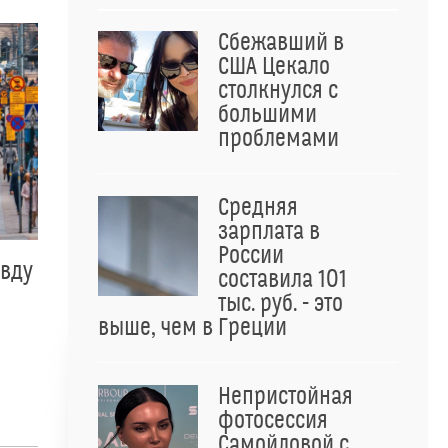
Сбежавший в
США Цекало
столкнулся с
большими
проблемами
Средняя
зарплата в
России
авду
составила 101
тыс. руб. - это
выше, чем в Греции
Непристойная
фотосессия
Самойловой с