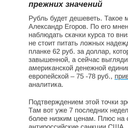
прежних значений
Рубль будет дешеветь. Такое м
Александр Егоров. По его мн
наблюдать скачки курса то вни
не стоит питать ложных надеж
планке 62 руб. за доллар, кот
завышенной, а сейчас выгляди
американской денежной единиц
европейской – 75 -78 руб.,
при
аналитика.
Подтверждением этой точки зр
Там вот уже 7 последних неде
более низким ценам. Плюс на 
антироссийские санкции США, 