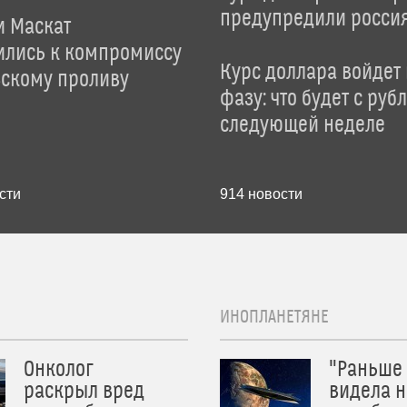
предупредили росси
и Маскат
ились к компромиссу
Курс доллара войдет
зскому проливу
фазу: что будет с руб
следующей неделе
сти
914
новости
ИНОПЛАНЕТЯНЕ
Онколог
"Раньше
раскрыл вред
видела н