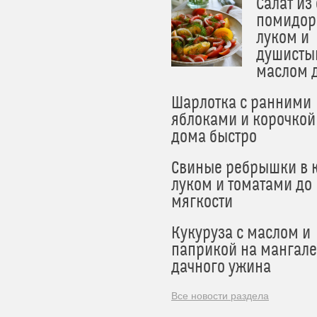
Салат из
помидор
луком и
душисты
маслом 
Шарлотка с ранними
яблоками и корочкой
дома быстро
Свиные ребрышки в к
луком и томатами до
мягкости
Кукуруза с маслом и
паприкой на мангале
дачного ужина
Все новости раздела