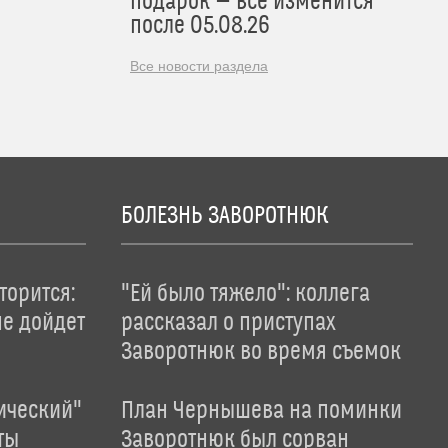
подарок — все изменится
после 05.08.26
Все новости раздела
БОЛЕЗНЬ ЗАВОРОТНЮК
торится:
"Ей было тяжело": коллега
не дойдет
рассказал о приступах
Заворотнюк во время съемок
ический"
План Чернышева на поминки
ты
Заворотнюк был сорван