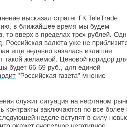
нение высказал стратег ГК TeleTrade
ению, в ближайшее время мы будем
з, то вверх в пределах трех рублей. Одн
д. Российская валюта уже не приблизитс
орая еще недавно казалась излишне
т такой желаемой. Ценовой коридор дл
ы будет 66-69 руб., для единой
водит
"Российская газета" мнение
ения служит ситуация на нефтяном рын
ль контракты заключаются по все более 
следующей неделе вступят в силу новы
что окажет очередное негативное