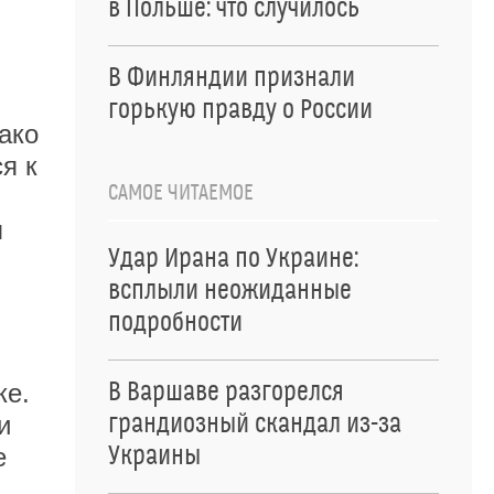
в Польше: что случилось
В Финляндии признали
горькую правду о России
ако
я к
САМОЕ ЧИТАЕМОЕ
я
Удар Ирана по Украине:
всплыли неожиданные
подробности
В Варшаве разгорелся
ке.
грандиозный скандал из-за
и
Украины
е