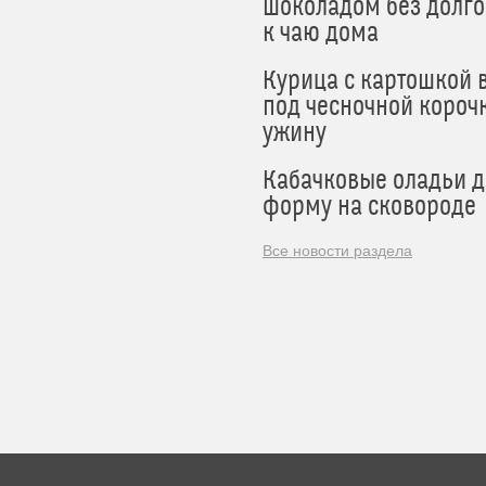
шоколадом без долго
к чаю дома
Курица с картошкой 
под чесночной короч
ужину
Кабачковые оладьи 
форму на сковороде
Все новости раздела