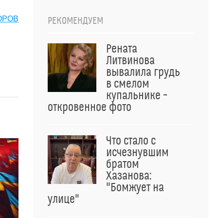
ОРОВ
РЕКОМЕНДУЕМ
Рената
Литвинова
вывалила грудь
в смелом
купальнике –
откровенное фото
Что стало с
исчезнувшим
братом
Хазанова:
"Бомжует на
улице"