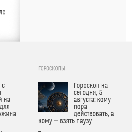
ле
ГОРОСКОПЫ
 с
Гороскоп на
и
сегодня, 5
й на
августа: кому
 для
пора
 ужина
действовать, а
кому — взять паузу