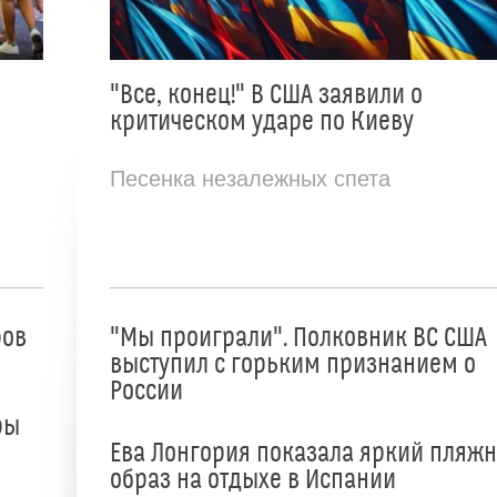
"Все, конец!" В США заявили о
критическом ударе по Киеву
Песенка незалежных спета
ров
"Мы проиграли". Полковник ВС США
выступил с горьким признанием о
России
ры
Ева Лонгория показала яркий пляж
образ на отдыхе в Испании