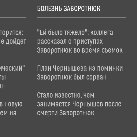
БОЛЕЗНЬ ЗАВОРОТНЮК
торится:
"Ей было тяжело": коллега
не дойдет
рассказал о приступах
Заворотнюк во время съемок
ический"
План Чернышева на поминки
ты
Заворотнюк был сорван
ян
Стало известно, чем
 в новую
занимается Чернышев после
лем на
смерти Заворотнюк