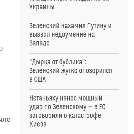
Украины
Зеленский нахамил Путину и
вызвал недоумение на
Западе
р
"Дырка от бублика":
Зеленский жутко опозорился
в США
Нетаньяху нанес мощный
удар по Зеленскому — в ЕС
заговорили о катастрофе
ыло
Киева