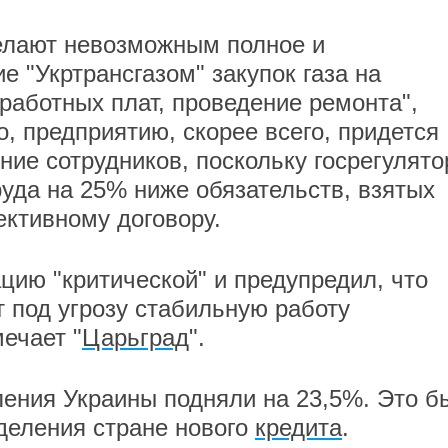
делают невозможным полное и
 "Укртрансгазом" закупок газа на
работных плат, проведение ремонта",
о, предприятию, скорее всего, придется
ие сотрудников, поскольку госрегулято
руда на 25% ниже обязательств, взятых
ективному договору.
ацию "критической" и предупредил, что
т под угрозу стабильную работу
мечает "
Царьград
".
ления Украины подняли на 23,5%. Это б
деления стране нового
кредита
.