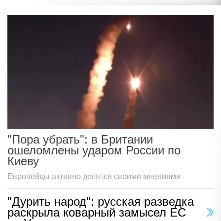
"Пора убрать": в Британии
ошеломлены ударом России по
Киеву
Европейцы активно делятся своими мнениями
"Дурить народ": русская разведка
раскрыла коварный замысел ЕС