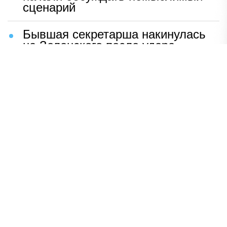
сценарий
Бывшая секретарша накинулась
на Зеленского после удара
возмездия ВС РФ
В Москве назвали ключевой
фактор завершения СВО
Мерц жаждет войны с Россией:
раскрыто — зачем
Иран разгромил логово
американцев
НАВЕРХ
ПОЛНАЯ ВЕРСИЯ
Политика
Шоу-бизнес