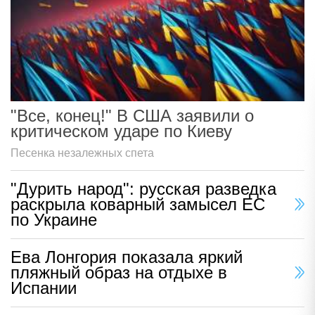
"Все, конец!" В США заявили о
критическом ударе по Киеву
Песенка незалежных спета
"Дурить народ": русская разведка
раскрыла коварный замысел ЕС
по Украине
Ева Лонгория показала яркий
пляжный образ на отдыхе в
Испании