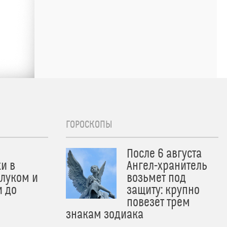
ГОРОСКОПЫ
После 6 августа
и в
Ангел-хранитель
 луком и
возьмет под
и до
защиту: крупно
и
повезет трем
знакам зодиака