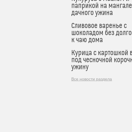
паприкой на мангале
дачного ужина
Сливовое варенье с
шоколадом без долго
к чаю дома
Курица с картошкой 
под чесночной короч
ужину
Все новости раздела