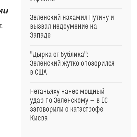
ми
Зеленский нахамил Путину и
.
вызвал недоумение на
Западе
"Дырка от бублика":
Зеленский жутко опозорился
в США
Нетаньяху нанес мощный
удар по Зеленскому — в ЕС
заговорили о катастрофе
Киева