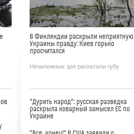
е
В Финляндии раскрыли неприятную
Украины правду: Киев горько
просчитался
Незалежные зря раскатали губу
ров
"Дурить народ": русская разведка
раскрыла коварный замысел ЕС по
Украине
у
"Все, конец!" В США заявили о