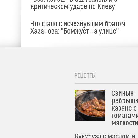
критическом ударе по Киеву
Что стало с исчезнувшим братом
Хазанова: "Бомжует на улице"
РЕЦЕПТЫ
Свиные
ребрышк
казане с
томатам
мягкост
Кукуруза с маслом и