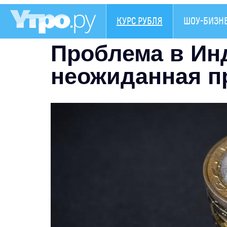
КУРС РУБЛЯ
ШОУ-БИЗН
Проблема в Ин
неожиданная п