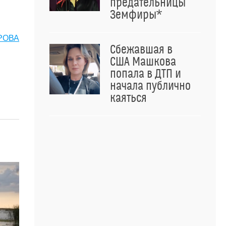
предательницы
Земфиры*
РОВА
Сбежавшая в
США Машкова
попала в ДТП и
начала публично
каяться