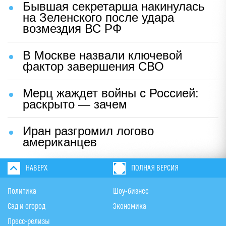
Бывшая секретарша накинулась
на Зеленского после удара
возмездия ВС РФ
В Москве назвали ключевой
фактор завершения СВО
Мерц жаждет войны с Россией:
раскрыто — зачем
Иран разгромил логово
американцев
НАВЕРХ
ПОЛНАЯ ВЕРСИЯ
Политика
Шоу-бизнес
Сад и огород
Экономика
Пресс-релизы