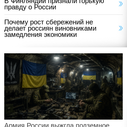
В Финляндии признали горькую
правду о России
Почему рост сбережений не
делает россиян виновниками
замедления экономики
Армия России выжгла подземное