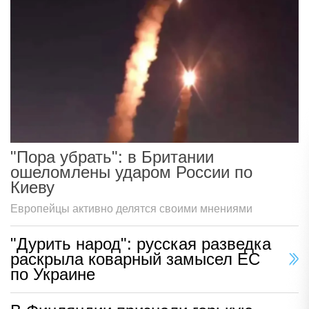
"Пора убрать": в Британии
ошеломлены ударом России по
Киеву
Европейцы активно делятся своими мнениями
"Дурить народ": русская разведка
раскрыла коварный замысел ЕС
по Украине