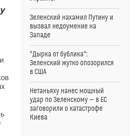
ну
Зеленский нахамил Путину и
вызвал недоумение на
Западе
"Дырка от бублика":
и
Зеленский жутко опозорился
в США
ков
ых
Нетаньяху нанес мощный
удар по Зеленскому — в ЕС
заговорили о катастрофе
ть
Киева
ю