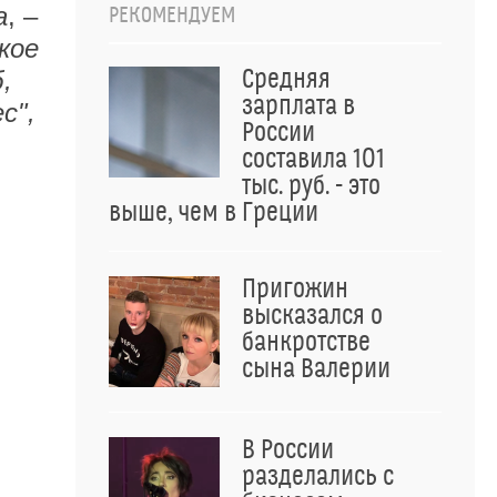
а
, –
РЕКОМЕНДУЕМ
кое
Средняя
,
зарплата в
с",
России
составила 101
тыс. руб. - это
выше, чем в Греции
Пригожин
высказался о
банкротстве
сына Валерии
В России
разделались с