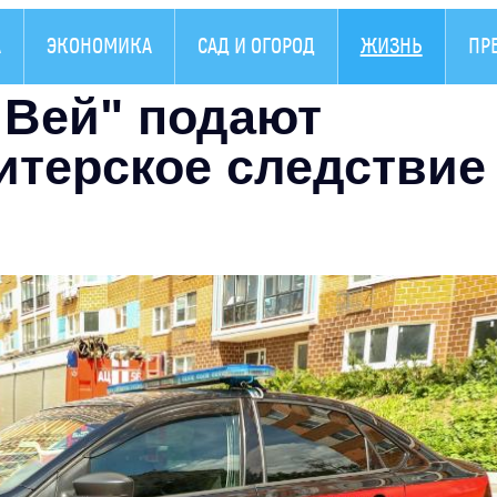
А
ЭКОНОМИКА
САД И ОГОРОД
ЖИЗНЬ
ПР
 Вей" подают
итерское следствие