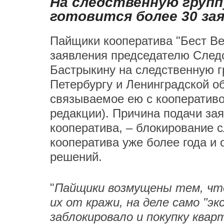
На следственную групп
готовится более 30 за
Пайщики кооператива "Бест Ве
заявления председателю Следс
Бастрыкину на следственную г
Петербургу и Ленинградской о
связываемое ею с кооперативо
редакции). Причина подачи зая
кооператива, – блокирование 
кооператива уже более года и 
решений.
"
Пайщики возмущены тем, чт
их от кражи, на деле само "э
заблокировало и покупку квар