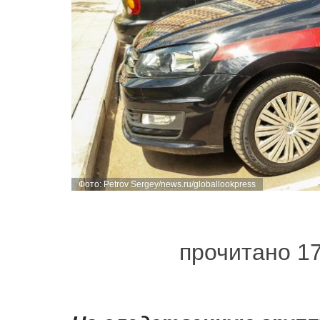
Фото: Petrov Sergey/news.ru/globallookpress
прочитано 1