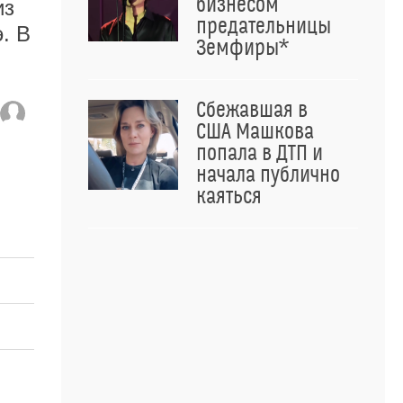
бизнесом
из
предательницы
. В
Земфиры*
Сбежавшая в
США Машкова
попала в ДТП и
начала публично
каяться