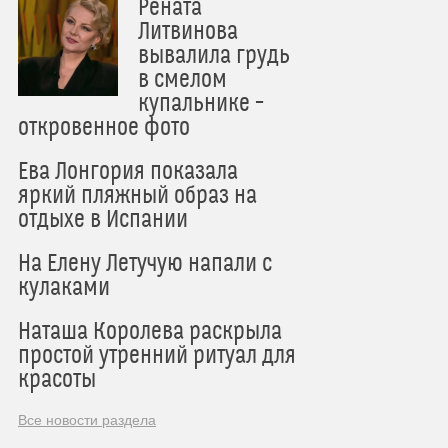
Рената
Литвинова
вывалила грудь
в смелом
купальнике –
откровенное фото
Ева Лонгория показала
яркий пляжный образ на
отдыхе в Испании
На Елену Летучую напали с
кулаками
Наташа Королева раскрыла
простой утренний ритуал для
красоты
Все новости раздела