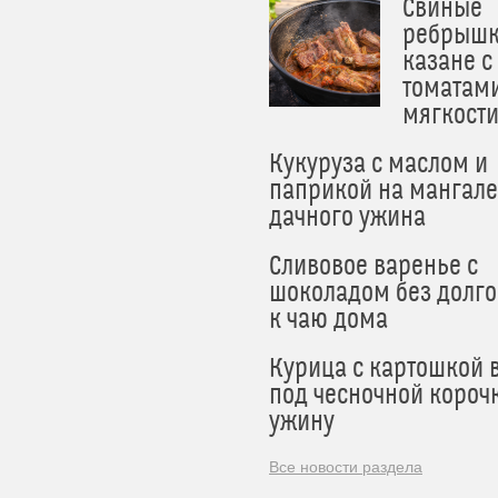
Свиные
ребрышк
казане с
томатам
мягкост
Кукуруза с маслом и
паприкой на мангале
дачного ужина
Сливовое варенье с
шоколадом без долго
к чаю дома
Курица с картошкой 
под чесночной короч
ужину
Все новости раздела