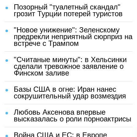
Позорный "туалетный скандал"
грозит Турции потерей туристов
"Новое унижение": Зеленскому
предрекли неприятный сюрприз на
встрече с Трампом
"Считаные минуты": в Хельсинки
сделали тревожное заявление о
Финском заливе
Базы США в огне: Иран нанес
сокрушительный удар возмездия
Любовь Аксенова впервые
высказалась о роли порноактрисы
Война США и ЕС: в Европе