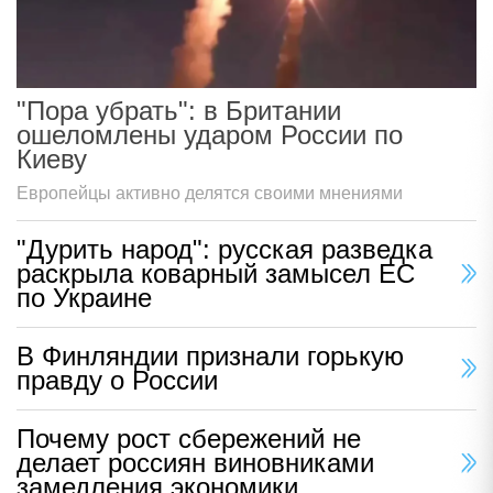
"Пора убрать": в Британии
ошеломлены ударом России по
Киеву
Европейцы активно делятся своими мнениями
"Дурить народ": русская разведка
раскрыла коварный замысел ЕС
по Украине
В Финляндии признали горькую
правду о России
Почему рост сбережений не
делает россиян виновниками
замедления экономики