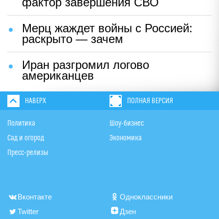
фактор завершения СВО
Мерц жаждет войны с Россией:
раскрыто — зачем
Иран разгромил логово
американцев
НАВЕРХ
ПОЛНАЯ ВЕРСИЯ
Политика
Шоу-бизнес
Сад и огород
Экономика
Пресс-релизы
Вконтакте
Одноклассники
Twitter
Дзен