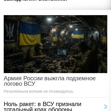
Армия России выжгла подземное
логово ВСУ
Незалежным воякам не позавидуешь
Ноль ракет: в ВСУ признали
тотальный крах обороны