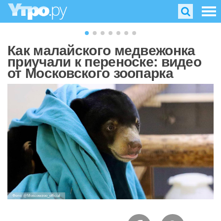
Как малайского медвежонка
приучали к переноске: видео
от Московского зоопарка
Фото: @Moscowzoo_official