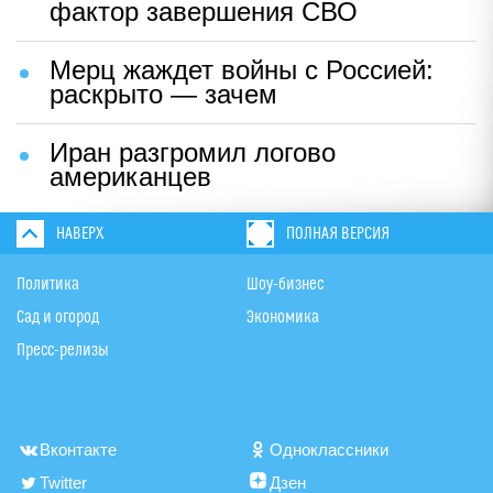
фактор завершения СВО
Мерц жаждет войны с Россией:
раскрыто — зачем
Иран разгромил логово
американцев
НАВЕРХ
ПОЛНАЯ ВЕРСИЯ
Политика
Шоу-бизнес
Сад и огород
Экономика
Пресс-релизы
Вконтакте
Одноклассники
Twitter
Дзен